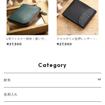
L字ファスナー財布｜使いやす
クロコダイル型押しレザー｜
さにこだわった一品
フラップ留めのクールな２つ
¥27,500
¥27,500
折り財布
Category
財布
長財布
名刺入れ