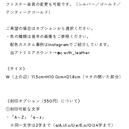
ファスナー金具の変更も可能です。（シルバー／ゴールド／
アンティークゴールド）
ご希望の場合はオプションから選択ください。
・色の種類は後半の画像をご参照ください。
配色カスタム事例はInstagramでご紹介しています。
当アトリエアカウント→@c.with_leather
《サイズ》
W（上の辺）11.5cm×H10.0cm×D1.8cm（マチの開いた部分）
《刻印オプション（550円）について》
①刻印可能な文字
・「A～Z」「a～z」
※同一文字は2字まで（a/A,i/I,u/U,e/E,o/Oは4字まで）