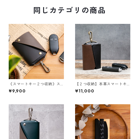
同じカテゴリの商品
《スマートキー２つ収納》ス
【２つ収納】本革スマートキ
マートキーケース（ブラック×
ーケース（ダブルホックタイ
¥9,900
¥11,000
グレージュ）
プ）