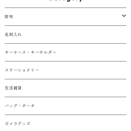
財布
長財布
名刺入れ
２つ折り財布
キーケース・キーホルダー
コンパクト財布
ステーショナリー
コインケース
生活雑貨
バッグ・ポーチ
カメラグッズ