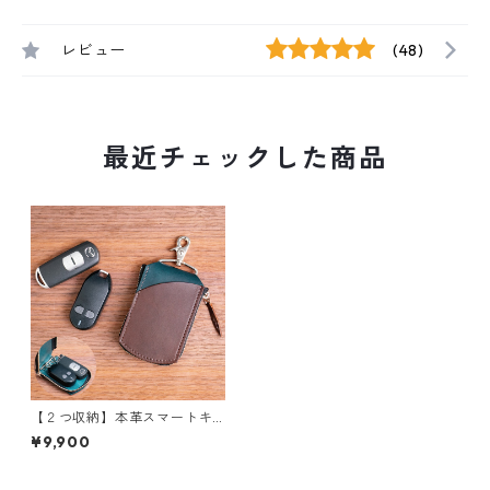
レビュー
(48)
最近チェックした商品
【２つ収納】本革スマートキ
ーケース（ファスナータイ
¥9,900
プ）