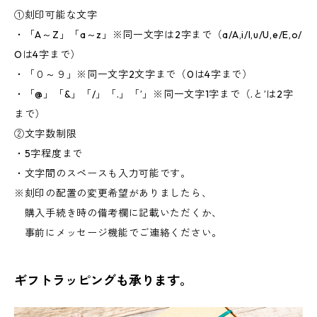
①刻印可能な文字
・「A～Z」「a～z」※同一文字は2字まで（a/A,i/I,u/U,e/E,o/
Oは4字まで）
・「０～９」※同一文字2文字まで（0は4字まで）
・「@」「&」「/」「.」「’」※同一文字1字まで（.と’は2字
まで）
②文字数制限
・5字程度まで
・文字間のスペースも入力可能です。
※刻印の配置の変更希望がありましたら、
購入手続き時の備考欄に記載いただくか、
事前にメッセージ機能でご連絡ください。
ギフトラッピングも承ります。