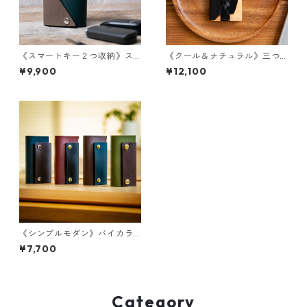
《スマートキー２つ収納》ス
《クール＆ナチュラル》三つ
マートキーケース
編みのキーケース【１２色か
¥9,900
¥12,100
ら選べる】
《シンプルモダン》バイカラ
ーのキーケース
¥7,700
Category